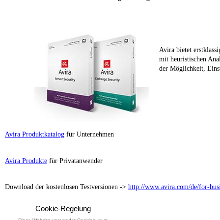
Avira bietet erstklas
mit heuristischen An
der Möglichkeit, Eins
Avira Produktkatalog
für Unternehmen
Avira Produkte
für Privatanwender
Download der kostenlosen Testversionen ->
http://www.avira.com/de/for-bus
Cookie-Regelung